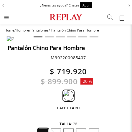
‹
›
¿Necesitas ayuda? Chatea
Aquí
Hombre
Pantalones
Pantalón Chino Para Hombre
Términos más buscados
Chaquetas
1
.
Pantalón Chino Para Hombre
Zapatos
2
.
M902200085407
Anbass
3
.
$
719
.
920
Cargo
4
.
$
899
.
900
-
20 %
Sartoriale
5
.
Camisas
6
.
CAFÉ CLARO
TALLA
:
28