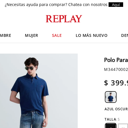
¿Necesitas ayuda para comprar? Chatea con nosotros
Aquí
MBRE
MUJER
SALE
LO MÁS NUEVO
DE
Términos más buscados
Zapatos
1
.
Polo Par
Chaquetas
2
.
M34470002
Anbass
3
.
$
399
.
Cargo
4
.
Sartoriale
5
.
AZUL OSCU
TALLA
:
S