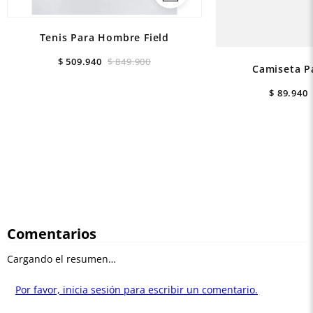
Tenis Para Hombre Field
$
509
.
940
$
849
.
900
Camiseta P
$
89
.
940
Comentarios
Cargando el resumen…
Por favor, inicia sesión para escribir un comentario.