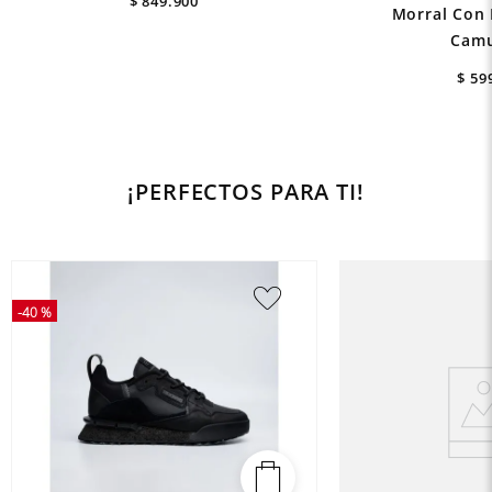
$
849
.
900
Morral Con 
Camu
$
59
¡PERFECTOS PARA TI!
-
40 %