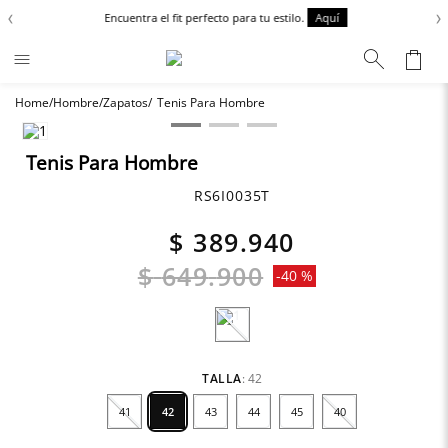
‹
›
Encuentra el fit perfecto para tu estilo.
Aquí
Hombre
Zapatos
Tenis Para Hombre
Términos más buscados
Chaquetas
1
.
Tenis Para Hombre
Zapatos
2
.
RS6I0035T
Anbass
3
.
$
389
.
940
Cargo
4
.
$
649
.
900
-
40 %
Sartoriale
5
.
Camisas
6
.
TALLA
:
42
41
42
43
44
45
40