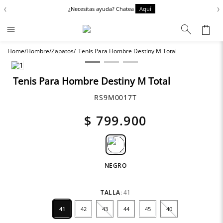
‹
›
¿Necesitas ayuda? Chatea
Aquí
Hombre
Zapatos
Tenis Para Hombre Destiny M Total
inos más buscados
apatos
Tenis Para Hombre Destiny M Total
Anbass
RS9M0017T
haquetas
$
799
.
900
argo
artoriale
NEGRO
TALLA
:
41
41
42
43
44
45
40