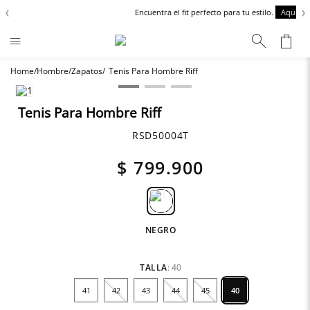
‹
›
Encuentra el fit perfecto para tu estilo.
Aquí
Hombre
Zapatos
Tenis Para Hombre Riff
Términos más buscados
Chaquetas
1
.
Tenis Para Hombre Riff
Zapatos
2
.
RSD50004T
Anbass
3
.
$
799
.
900
Cargo
4
.
Sartoriale
5
.
Camisas
6
.
NEGRO
TALLA
:
40
41
42
43
44
45
40