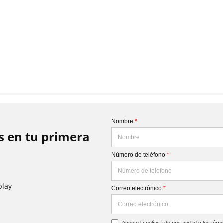
Nombre
*
is en tu primera
Número de teléfono
*
play
Correo electrónico
*
Acepto la
política de privacidad
y los
térm