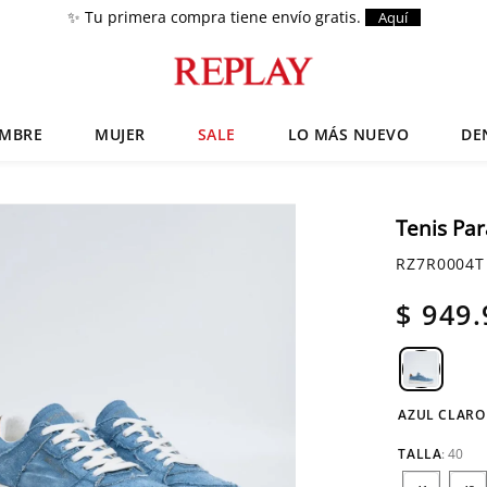
✨ Tu primera compra tiene envío gratis.
Aquí
MBRE
MUJER
SALE
LO MÁS NUEVO
DE
Términos más buscados
Chaquetas
1
.
Tenis Pa
Zapatos
2
.
RZ7R0004T
Anbass
3
.
$
949
.
Cargo
4
.
Sartoriale
5
.
Camisas
6
.
AZUL CLARO
TALLA
:
40