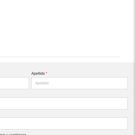
Apellido
*
inos y condiciones