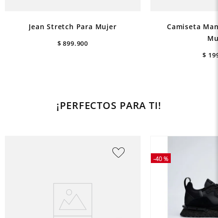
Jean Stretch Para Mujer
Camiseta Man
Mu
$
899
.
900
$
19
¡PERFECTOS PARA TI!
-
40 %