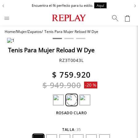
‹
›
Encuentra el fit perfecto para tu estilo.
Aquí
Mujer
Zapatos
Tenis Para Mujer Reload W Dye
Términos más buscados
Zapatos
1
.
Tenis Para Mujer Reload W Dye
Chaquetas
2
.
RZ3T0043L
Anbass
3
.
$
759
.
920
Cargo
4
.
$
949
.
900
-
20 %
Sartoriale
5
.
ROSADO CLARO
TALLA
:
35