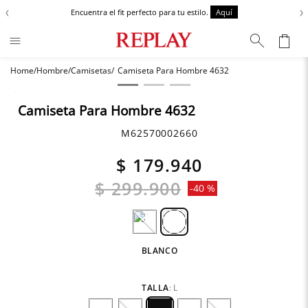
‹
›
Encuentra el fit perfecto para tu estilo.
Aquí
Hombre
Camisetas
Camiseta Para Hombre 4632
Términos más buscados
Zapatos
1
.
Camiseta Para Hombre 4632
Chaquetas
2
.
M62570002660
Anbass
3
.
$
179
.
940
Cargo
4
.
$
299
.
900
-
40 %
Sartoriale
5
.
BLANCO
TALLA
:
L