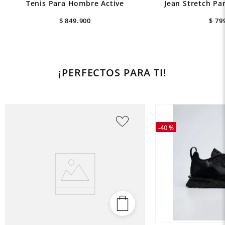
Tenis Para Hombre Active
Jean Stretch Pa
$
849
.
900
$
79
¡PERFECTOS PARA TI!
-
40 %