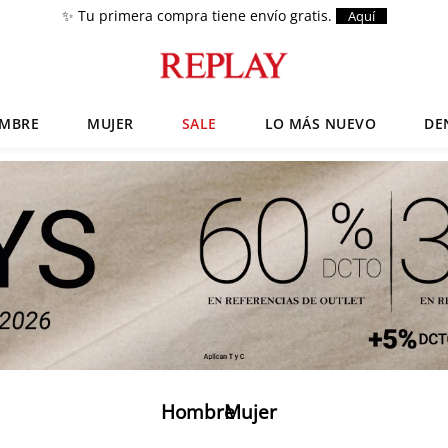
✨ Tu primera compra tiene envío gratis.
Aquí
MBRE
MUJER
SALE
LO MÁS NUEVO
DE
Términos más buscados
Zapatos
1
.
Anbass
2
.
Chaquetas
3
.
Cargo
4
.
Sartoriale
5
.
Hombre
Mujer