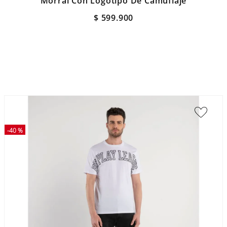
Morral Con Logotipo De Camuflaje
$
599
.
900
-
40 %