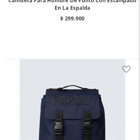
Camiseta Para Hombre De Punto Con Estampado
En La Espalda
$
299
.
900