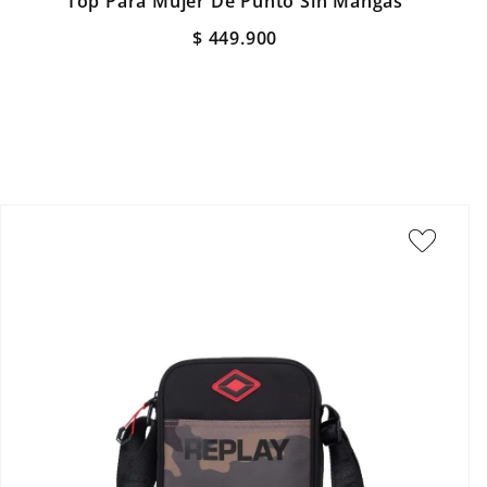
Top Para Mujer De Punto Sin Mangas
$
449
.
900