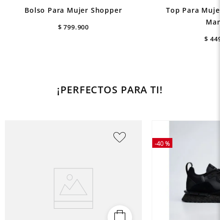
Bolso Para Mujer Shopper
Top Para Muje
Man
$
799
.
900
$
44
¡PERFECTOS PARA TI!
-
40 %