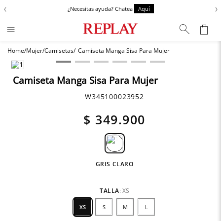
‹
›
¿Necesitas ayuda? Chatea
Aquí
Mujer
Camisetas
Camiseta Manga Sisa Para Mujer
Términos más buscados
Zapatos
1
.
Camiseta Manga Sisa Para Mujer
Chaquetas
2
.
W345100023952
Anbass
3
.
$
349
.
900
Cargo
4
.
Sartoriale
5
.
GRIS CLARO
TALLA
:
XS
XS
S
M
L