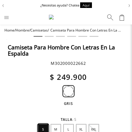
‹
›
¿Necesitas ayuda? Chatea
Aquí
Hombre
Camisetas
Camiseta Para Hombre Con Letras En La Espalda
Términos más buscados
Zapatos
1
.
Camiseta Para Hombre Con Letras En La
Espalda
Anbass
2
.
Chaquetas
3
.
M302000022662
Cargo
4
.
$
249
.
900
Sartoriale
5
.
GRIS
TALLA
:
S
S
M
L
XL
XXL