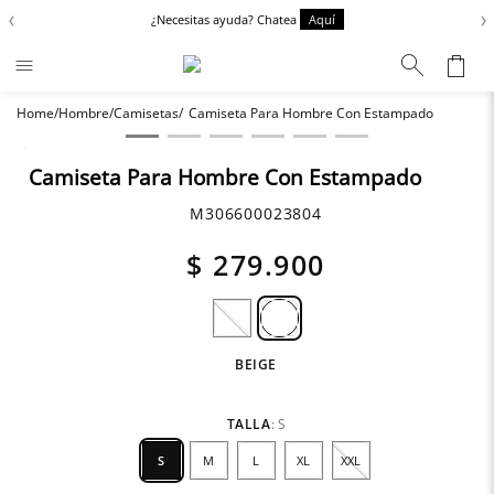
‹
›
¿Necesitas ayuda? Chatea
Aquí
Hombre
Camisetas
Camiseta Para Hombre Con Estampado
Términos más buscados
Chaquetas
1
.
Camiseta Para Hombre Con Estampado
Zapatos
2
.
M306600023804
Anbass
3
.
$
279
.
900
Cargo
4
.
Sartoriale
5
.
Camisas
6
.
BEIGE
TALLA
:
S
S
M
L
XL
XXL