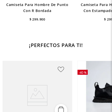
Camiseta Para Hombre De Punto
Camiseta Para 
Con R Bordada
Con Estampado
$
299
.
900
$
29
¡PERFECTOS PARA TI!
-
40 %