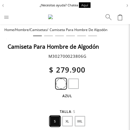
‹
›
í
Encuentra el fit perfecto para tu estilo.
Aquí
Hombre
Camisetas
Camiseta Para Hombre De Algodón
Términos más buscados
Chaquetas
1
.
Camiseta Para Hombre de Algodón
Zapatos
2
.
M302700023806G
Anbass
3
.
$
279
.
900
Cargo
4
.
Sartoriale
5
.
Camisas
6
.
AZUL
TALLA
:
S
S
XL
XXL