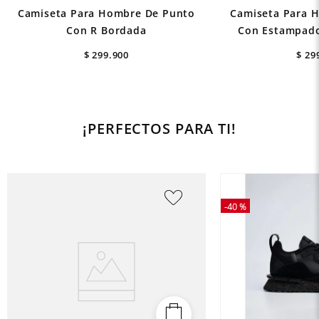
Camiseta Para Hombre De Punto
Camiseta Para 
Con R Bordada
Con Estampado
$
299
.
900
$
29
¡PERFECTOS PARA TI!
-
40 %