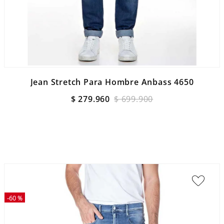
Jean Stretch Para Hombre Anbass 4650
$
279
.
960
$
699
.
900
-
60 %