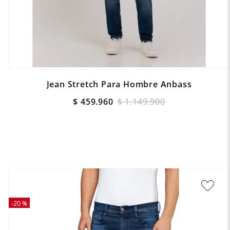
Jean Stretch Para Hombre Anbass
$
459
.
960
$
1
.
149
.
900
-
20 %