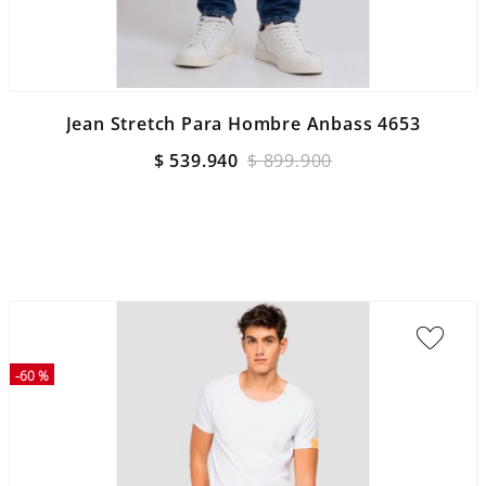
Jean Stretch Para Hombre Anbass 4653
$
539
.
940
$
899
.
900
-
60 %