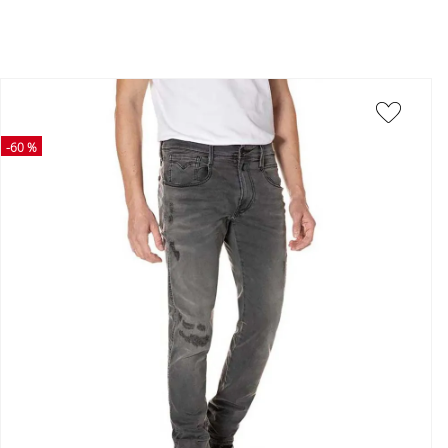
-
60 %