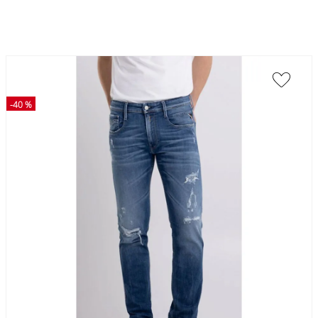
-
40 %