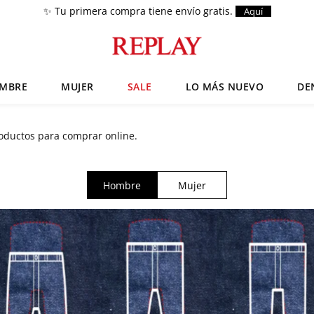
✨ Tu primera compra tiene envío gratis.
Aquí
MBRE
MUJER
SALE
LO MÁS NUEVO
DE
Términos más buscados
roductos para comprar online.
Zapatos
1
.
Chaquetas
2
.
Hombre
Mujer
Anbass
3
.
Cargo
4
.
Sartoriale
5
.