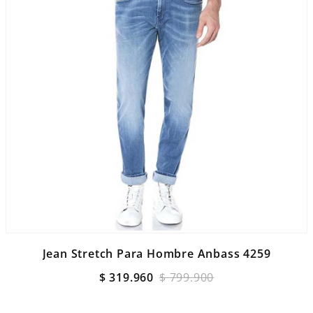
Jean Stretch Para Hombre Anbass 4259
$
319
.
960
$
799
.
900