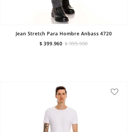
Jean Stretch Para Hombre Anbass 4720
$
399
.
960
$
999
.
900