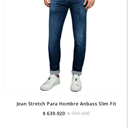
Jean Stretch Para Hombre Anbass Slim Fit
$
639
.
920
$
799
.
900