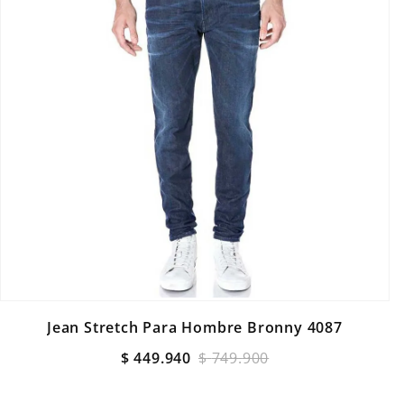
Jean Stretch Para Hombre Bronny 4087
$
449
.
940
$
749
.
900