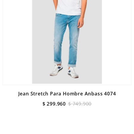
Jean Stretch Para Hombre Anbass 4074
$
299
.
960
$
749
.
900