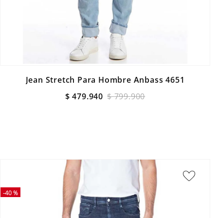
Jean Stretch Para Hombre Anbass 4651
$
479
.
940
$
799
.
900
-
40 %