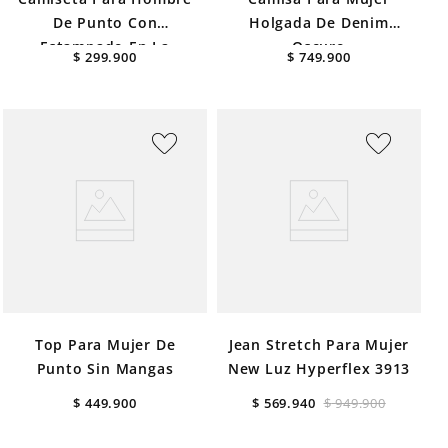
De Punto Con
Holgada De Denim
Estampado En La
Oscuro
$
299
.
900
$
749
.
900
Espalda
Top Para Mujer De
Jean Stretch Para Mujer
Punto Sin Mangas
New Luz Hyperflex 3913
$
449
.
900
$
569
.
940
$
949
.
900