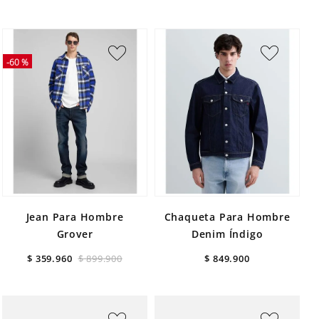
-
60 %
Jean Para Hombre
Chaqueta Para Hombre
Grover
Denim Índigo
$
359
.
960
$
899
.
900
$
849
.
900