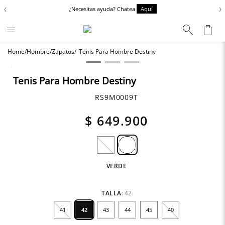
‹
›
¿Necesitas ayuda? Chatea
Aquí
Hombre
Zapatos
Tenis Para Hombre Destiny
Términos más buscados
Zapatos
1
.
Tenis Para Hombre Destiny
Chaquetas
2
.
RS9M0009T
Anbass
3
.
$
649
.
900
Cargo
4
.
Sartoriale
5
.
VERDE
TALLA
:
42
41
42
43
44
45
40